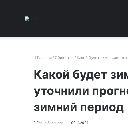
Главная
/
Общество
/
Какой будет зима: синопти
Какой будет зи
уточнили прогн
зимний период
Елена Аксенова
09.11.2024