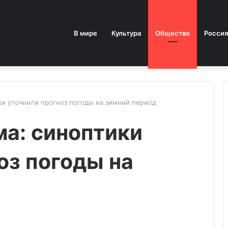
В мире
Культура
Общество
Россия
ки уточнили прогноз погоды на зимний период
ма: синоптики
оз погоды на