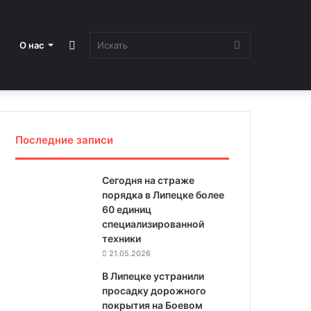
Sidebar
Искать
О нас
Последние записи
Сегодня на страже
порядка в Липецке более
60 единиц
специализированной
техники
21.05.2026
В Липецке устранили
просадку дорожного
покрытия на Боевом