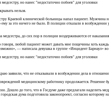
крывать нельзя.
естру Краевой клинической больницы напал пациент. Мужчина на
о ему за это ничего не было. В полиции отказали в возбуждении 
ама медсестра, до сих пор в полиции воздерживаются от наказани
 говоря, любой пациент может давать мне пощечины хоть каждый 
 возможно», — написала девушка в группе «Инцидент Барнаул» во
аю заявили, что не отказывали в возбуждении дела в отношени
повреждений медицинскому работнику продолжается. Решение бу
сии. Дошло до того, что в Госдуме даже предлагали наделить ме
 городская дума подготовила законопроект, согласно которому н