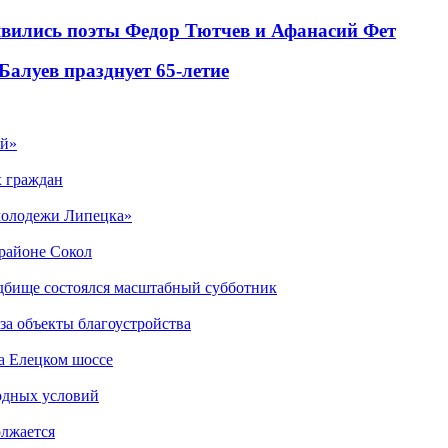
появились поэты Федор Тютчев и Афанасий Фет
алуев празднует 65-летие
ый»
х граждан
 молодежи Липецка»
орайоне Сокол
дбище состоялся масштабный субботник
за объекты благоустройства
а Елецком шоссе
одных условий
олжается