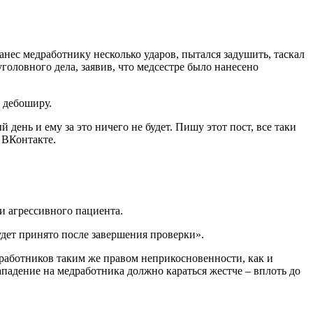
нес медработнику несколько ударов, пытался задушить, таскал
уголовного дела, заявив, что медсестре было нанесено
я дебоширу.
день и ему за это ничего не будет. Пишу этот пост, все таки
 ВКонтакте.
и агрессивного пациента.
дет принято после завершения проверки».
дработников таким же правом неприкосновенности, как и
ападение на медработника должно караться жестче – вплоть до