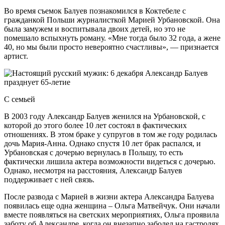
Во время съемок Балуев познакомился в Коктебеле с
гражданкой Польши журналисткой Марией Урбановской. Она
была замужем и воспитывала двоих детей, но это не
помешало вспыхнуть роману. «Мне тогда было 32 года, а жене
40, но мы были просто невероятно счастливы», — признается
артист.
С семьей
В 2003 году Александр Балуев женился на Урбановской, с
которой до этого более 10 лет состоял в фактических
отношениях. В этом браке у супругов в том же году родилась
дочь Мария-Анна. Однако спустя 10 лет брак распался, и
Урбановская с дочерью вернулась в Польшу, то есть
фактически лишила актера возможности видеться с дочерью.
Однако, несмотря на расстояния, Александр Балуев
поддерживает с ней связь.
После развода с Марией в жизни актера Александра Балуева
появилась еще одна женщина – Ольга Матвейчук. Они начали
вместе появляться на светских мероприятиях, Ольга проявила
заботу об Александре, когда он внезапно заболел на гастролях,