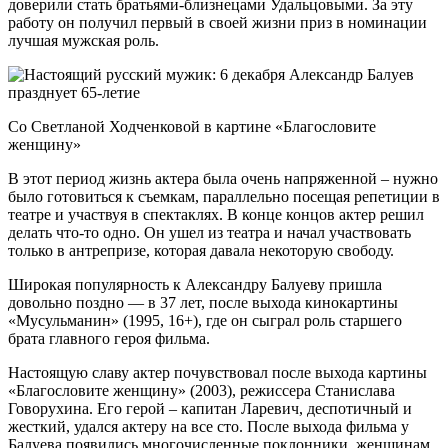
доверили стать братьями-близнецами Удальцовыми. За эту
работу он получил первый в своей жизни приз в номинации
лучшая мужская роль.
Со Светланой Ходченковой в картине «Благословите
женщину»
В этот период жизнь актера была очень напряженной – нужно
было готовиться к съемкам, параллельно посещая репетиции в
театре и участвуя в спектаклях. В конце концов актер решил
делать что-то одно. Он ушел из театра и начал участвовать
только в антрепризе, которая давала некоторую свободу.
Широкая популярность к Александру Балуеву пришла
довольно поздно — в 37 лет, после выхода кинокартины
«Мусульманин» (1995, 16+), где он сыграл роль старшего
брата главного героя фильма.
Настоящую славу актер почувствовал после выхода картины
«Благословите женщину» (2003), режиссера Станислава
Говорухина. Его герой – капитан Ларевич, деспотичный и
жесткий, удался актеру на все сто. После выхода фильма у
Балуева появились многочисленные поклонники, женщинам