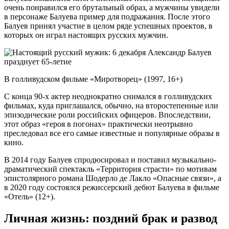
очень понравился его брутальный образ, а мужчины увидели
в персонаже Балуева пример для подражания. После этого
Балуев принял участие в целом ряде успешных проектов, в
которых он играл настоящих русских мужчин.
В голливудском фильме «Миротворец» (1997, 16+)
С конца 90-х актер неоднократно снимался в голливудских
фильмах, куда приглашался, обычно, на второстепенные или
эпизодические роли российских офицеров. Впоследствии,
этот образ «героя в погонах» практически неотрывно
преследовал все его самые известные и популярные образы в
кино.
В 2014 году Балуев спродюсировал и поставил музыкально-
драматический спектакль «Территория страсти» по мотивам
эпистолярного романа Шодерло де Лакло «Опасные связи», а
в 2020 году состоялся режиссерский дебют Балуева в фильме
«Отель» (12+).
Личная жизнь: поздний брак и развод