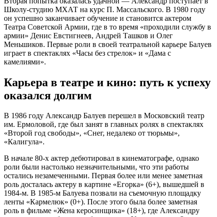
Вторая попытка оказалась удачной — Александр поступает в
Школу-студию МХАТ на курс П. Массальского. В 1980 году
он успешно заканчивает обучение и становится актером
Театра Советской Армии, где в то время «проходили службу в
армии» Денис Евстигнеев, Андрей Ташков и Олег
Меньшиков. Первые роли в своей театральной карьере Балуев
играет в спектаклях «Часы без стрелок» и «Дама с
камелиями».
Карьера в театре и кино: путь к успеху
оказался долгим
В 1986 году Александр Балуев перешел в Московский театр
им. Ермоловой, где был занят в главных ролях в спектаклях
«Второй год свободы», «Снег, недалеко от тюрьмы»,
«Калигула».
В начале 80-х актер дебютировал в кинематографе, однако
роли были настолько незначительными, что эти работы
остались незамеченными. Первая более или менее заметная
роль досталась актеру в картине «Егорка» (6+), вышедшей в
1984-м. В 1985-м Балуева позвали на съемочную площадку
ленты «Кармелюк» (0+). После этого была более заметная
роль в фильме «Жена керосинщика» (18+), где Александру