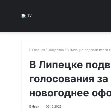
Главная
/
Общество
/
В Липецке подвели итоги 
В Липецке подв
голосования за
новогоднее оф
Иван
03.12.2025