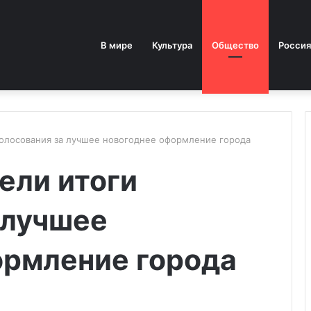
В мире
Культура
Общество
Россия
голосования за лучшее новогоднее оформление города
ели итоги
 лучшее
ормление города