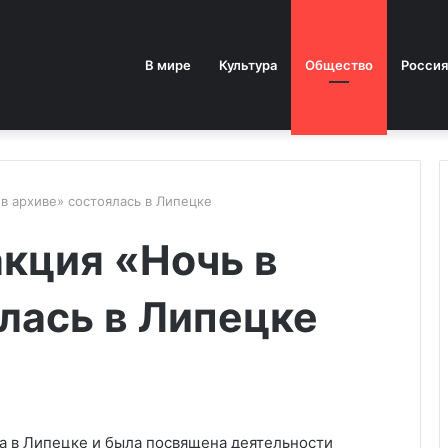
В мире
Культура
Общество
Россия
в архиве» состоялась в Липецке
кция «Ночь в
лась в Липецке
а в Липецке и была посвящена деятельности