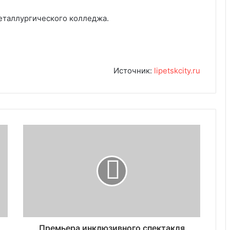
металлургического колледжа.
Источник:
lipetskcity.ru
Премьера инклюзивного спектакля